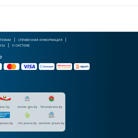
 ТЕМАМ
СПРАВОЧНАЯ ИНФОРМАЦИЯ
РСЫ
О СИСТЕМЕ
е
avo.by
center.gov.by
forumpravo.by
pravo.by
mir.pravo.by
seminar.pravo.by