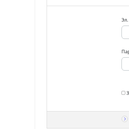
Эл.
Па