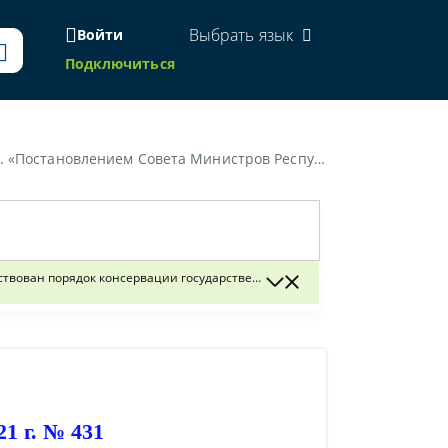
Выбрать язык
Войти
Подключиться
рвации имущества" усовершенствован порядок консервации государственного имущества»
ствован порядок консервации государственного имущества
1 г. № 431