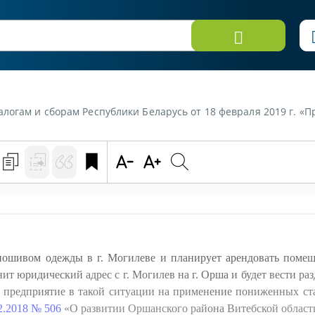
ве и планирует арендовать помещение в г. Орше для размещения цеха по пошиву одежды. Если предприятие изменит юридический адрес с г. Могилева на г. Оршу и будет вести раздельный учет выручки по производству в г. Орше и в г. Могилеве, имеет ли право предприятие
ошивом одежды в г. Могилеве и планирует арендовать помещ
т юридический адрес с г. Могилев на г. Орша и будет вести ра
аво предприятие в такой ситуации на применение пониженных 
2.2018 № 506
«О развитии Оршанского района Витебской области»