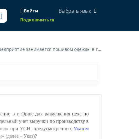
Выбрать язык
Войти
Подключиться
 в такой ситуации на применение пониженных ставок при УСН, предусмотренных Указом Президента Республики Беларусь от 31.12.2018 № 506 "О развитии Оршанского района Витебской области"?»
ение в г. Орше для размещения цеха по
здельный учет выручки по производству в
ставок при УСН, предусмотренных
Указом
 (далее – Указ)?