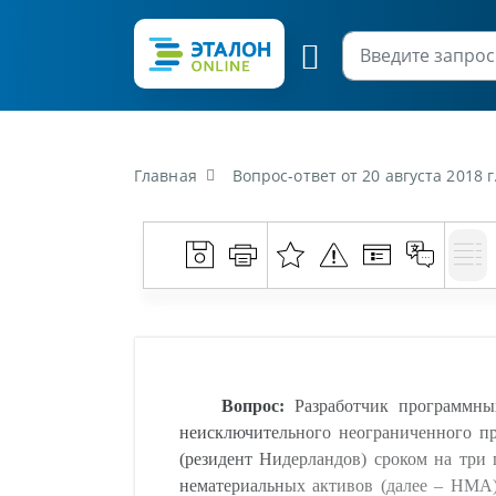
Главная
Вопрос-ответ от 20 августа 2018 г. «Разработчик программных продуктов (резидент Парка высоких технологий по договору на предоставление неисключительного неограниченного права (лицензии) на
Вопрос:
Разработчик программных
неисключительного неограниченного пр
(резидент Нидерландов) сроком на три 
нематериальных активов (далее – НМА)