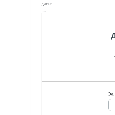
диске.
....
Эл.