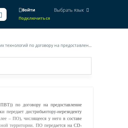
Выбрать язык
Войти
Подключиться
своего имени, но под товарным знаком разработчика. Разработчик получает от дистрибьютора доход в виде отчислений за распространение ПО в размере 50 000 долл. США за каждый заключенный сублицензионный договор с клиентом (конечным пользователем).»
ПВТ)) по договору на предоставление
ки передает дистрибьютору-нерезиденту
лее – ПО), числящееся у него в составе
нной территории. ПО передается на CD-