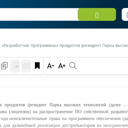
 распространение ПО собственной разработки передает дистрибьютору-нерезиденту (резидент Нидерландов) сроком на три года неисключительные права на программное обеспечение, числящееся у него составе нематериальных активов, для дальнейшей реализации дистрибьютором на неограниченной территории. ПО передается на CD-диске. Дистрибьютор распространяет ПО от 
 продуктов (резидент Парка высоких технологий (далее – 
ава (лицензии) на распространение ПО собственной разработ
года неисключительные права на программное обеспечение (да
, для дальнейшей реализации дистрибьютором на неограниче