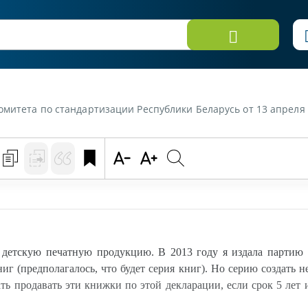
скую печатную продукцию. В 2013 году я издала партию книг, на которую оформила декларацию соответствия ТР ТС 007 как на серию книг (предполагалось, что будет серия книг). Но серию создать не вышло, да и книги этой первой партии еще не расп
 детскую печатную продукцию. В 2013 году я издала партию 
иг (предполагалось, что будет серия книг). Но серию создать 
ь продавать эти книжки по этой декларации, если срок 5 лет 
.