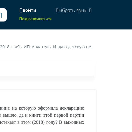
Выбрать язык
Войти
Подключиться
роданы. Могу ли я продолжать продавать эти книжки по этой декларации, если срок 5 лет истекает в этом 2018 году? В выходных сведениях книги есть год выпуска (2013).»
книг, на которую оформила декларацию
не вышло, да и книги этой первой партии
истекает в этом (2018) году? В выходных