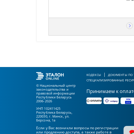
КОДЕКСЫ
ДОКУМЕНТЫ ПО
СПЕЦИАЛИЗИРОВАННЫЕ РЕСУ
© Национальный центр
законодательства и
Принимаем к оплат
правовой информации
Республики Беларусь
2006-2026
УНП 102411425
Республика Беларусь,
220030, г. Минск, ул.
Берсона, 1а
Если у Вас возникли вопросы по регистрации
или продлению доступа, а также работе в