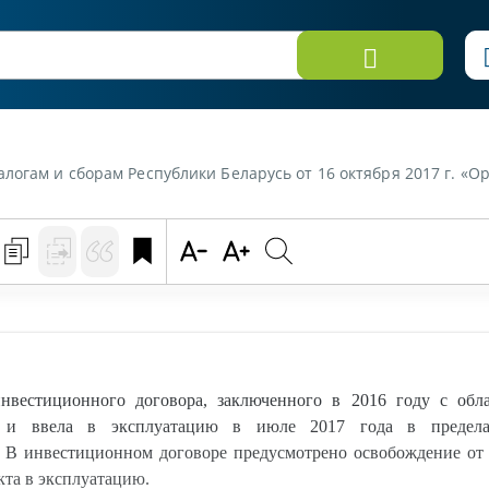
юченного в 2016 году с областным исполнительным комитетом, по инвестиционному проекту построила и ввела в эксплуатацию в июле 2017 года в пределах нормативных сроков строительства многофункциональный торговый центр. В инвестиционном договоре предусмотрено освобож
вестиционного договора, заключенного в 2016 году с обл
а и ввела в эксплуатацию в июле 2017 года в пределах
В инвестиционном договоре предусмотрено освобождение от 
кта в эксплуатацию.