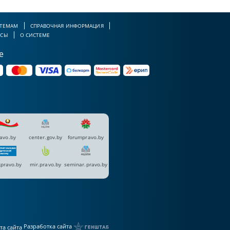
 ТЕМАМ
СПРАВОЧНАЯ ИНФОРМАЦИЯ
РСЫ
О СИСТЕМЕ
е
avo.by
center.gov.by
forumpravo.by
pravo.by
mir.pravo.by
seminar.pravo.by
Разработка сайта
та сайта