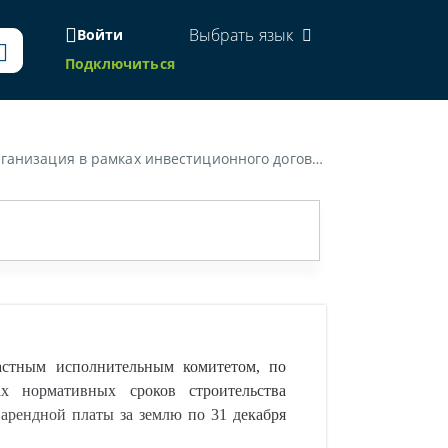
Выбрать язык
Войти
Подключиться
дение от арендной платы за землю по 31 декабря года, следующего за годом приемки объекта в эксплуатацию. В июле 2017 года организацией заключено с городским исполнительным комитетом..»
астным исполнительным комитетом, по
 нормативных сроков строительства
арендной платы за землю по 31 декабря