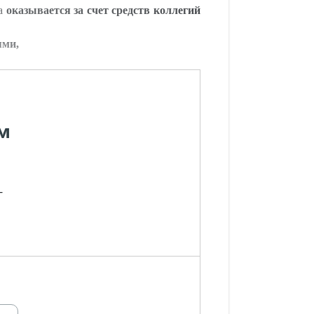
ва
оказывается за счет средств коллегий
ями,
м
-