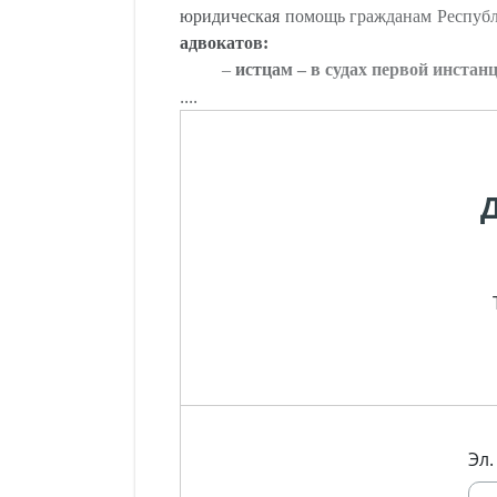
юридическая помощь гражданам Республ
адвокатов:
–
истцам – в судах первой инста
....
Эл.