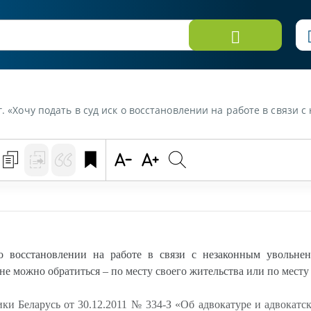
ановлении на работе в связи с незаконным увольнением. Имею ли я право на бесплатную консультацию юриста? Если да, то куда 
 восстановлении на работе в связи с незаконным увольне
мне можно обратиться – по месту своего жительства или по мест
ки Беларусь от 30.12.2011 № 334-З «Об адвокатуре и адвокатск