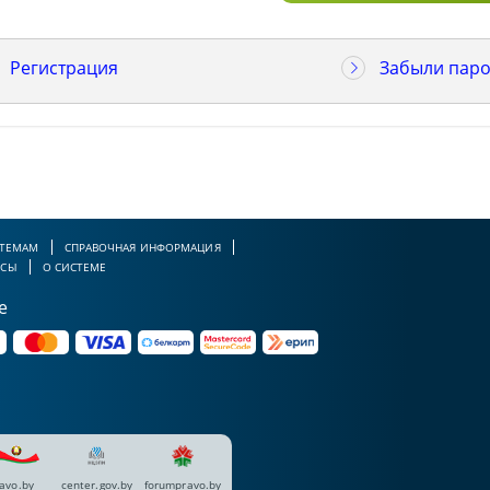
Регистрация
Забыли паро
 ТЕМАМ
СПРАВОЧНАЯ ИНФОРМАЦИЯ
РСЫ
О СИСТЕМЕ
е
avo.by
center.gov.by
forumpravo.by