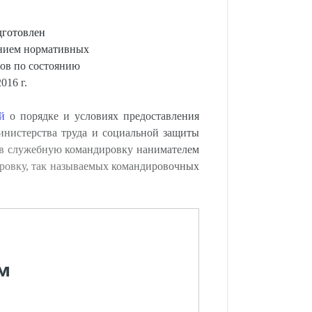
дготовлен
анием нормативных
ов по состоянию
016 г.
й
о порядке и условиях предоставления
инистерства труда и социальной защиты
а в служебную командировку нанимателем
дировку, так называемых командировочных
м