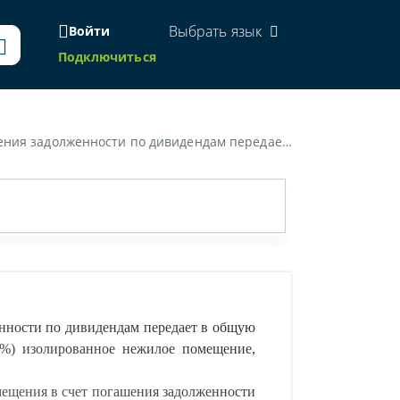
Выбрать язык
Войти
Подключиться
 средств. Является ли объектом обложения налогом на добавленную стоимость передача нежилого помещения в счет погашения задолженности по дивидендам?»
енности по дивидендам передает в общую
 %) изолированное нежилое помещение,
мещения в счет погашения задолженности