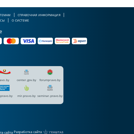
 ТЕМАМ
СПРАВОЧНАЯ ИНФОРМАЦИЯ
РСЫ
О СИСТЕМЕ
е
avo.by
center.gov.by
forumpravo.by
pravo.by
mir.pravo.by
seminar.pravo.by
Разработка сайта
та сайта