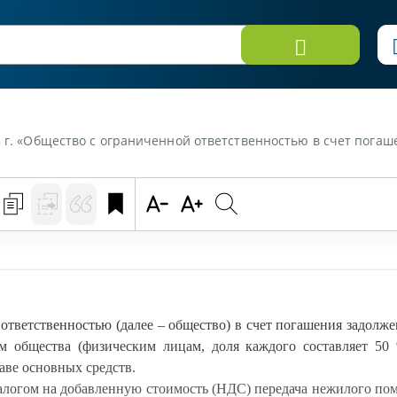
 дивидендам передает в общую долевую собственность двум участникам общества (физическим лицам, доля каждого составляет 50%) изолированное нежилое помещение, которое числится в учете общества в составе основных
тветственностью (далее – общество) в счет погашения задолж
ам общества (физическим лицам, доля каждого составляет 50
таве основных средств.
алогом на добавленную стоимость (НДС) передача нежилого по