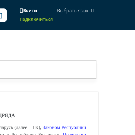
Выбрать язык
Войти
Подключиться
ДРЯДА
арусь (далее – ГК),
Законом Республики
ти в Республике Беларусь»,
Правилами