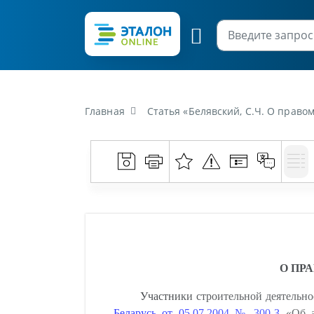
Главная
Статья «Белявский, С.Ч. О прав
О ПР
Участники строительной деятельн
Беларусь от 05.07.2004 № 300-З
«Об ар