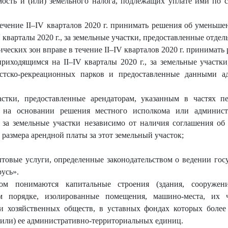
ость и (или) земельного налога, подлежащих уплате ими по с
течение II–IV кварталов 2020 г. принимать решения об умень
 кварталы 2020 г., за земельные участки, предоставленные отде
еских зон вправе в течение II–IV кварталов 2020 г. принимат
риходящимся на II–IV кварталы 2020 г., за земельные участ
истско-рекреационных парков и предоставленные данными а
астки, предоставленные арендаторам, указанным в частях п
е на основании решения местного исполкома или админист
за земельные участки независимо от наличия соглашения об 
размера арендной платы за этот земельный участок;
товые услуги, определенные законодательством о ведении гос
усь».
 понимаются капитальные строения (здания, сооружен
м порядке, изолированные помещения, машино-места, их ч
ти хозяйственных обществ, в уставных фондах которых более
(или) ее административно-территориальных единиц.