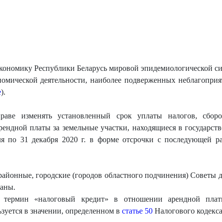
экономику Республики Беларусь мировой эпидемиологической с
ономической деятельности, наиболее подверженных неблагопри
е
).
праве изменять установленный срок уплаты налогов, сбор
ендной платы за земельные участки, находящиеся в государств
я по 31 декабря 2020 г. в форме отсрочки с последующей рас
районные, городские (городов областного подчинения) Советы 
ганы.
 термин «налоговый кредит» в отношении арендной платы
ьзуется в значении, определенном в
статье 50
Налогового кодекса