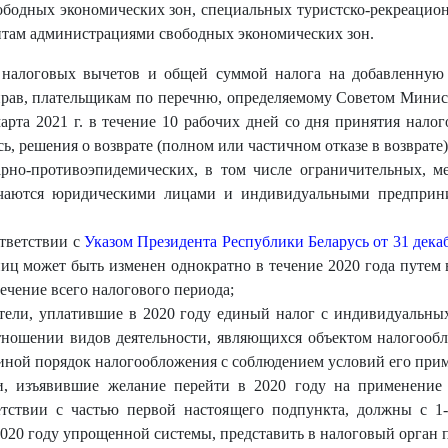
ободных экономических зон, специальных туристско-рекреацио
нтам администрациями свободных экономических зон.
 налоговых вычетов и общей суммой налога на добавленную 
 прав, плательщикам по перечню, определяемому Советом Минис
марта 2021 г. в течение 10 рабочих дней со дня принятия нало
, решения о возврате (полном или частичном отказе в возврате)
тарно-противоэпидемических, в том числе ограничительных, 
ючаются юридическими лицами и индивидуальными предприни
ответствии с
Указом Президента Республики Беларусь от 31 декаб
ниц может быть изменен однократно в течение 2020 года путем
течение всего налогового периода;
тели, уплатившие в 2020 году единый налог с индивидуальн
отношении видов деятельности, являющихся объектом налогооб
 иной порядок налогообложения с соблюдением условий его при
, изъявившие желание перейти в 2020 году на применение
етствии с частью первой настоящего подпункта, должны с 1-
020 году упрощенной системы, представить в налоговый орган 