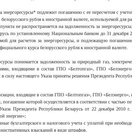
 за энергоресурсы* подлежит погашению с ее пересчетом с уче
а белорусского рубля к иностранной валюте, используемой для ра
пункта не распространяется на задолженность за энергоресурс
усь по установленному Национальным банком до 31 декабря 2
мой для расчетов за энергоресурсы, и подлежащую погашению
ициального курса белорусского рубля к иностранной валюте.
есурсы понимается задолженность за природный газ, электри
ями, входящими в состав ГПО «Белтопгаз», ГПО «Белэнерго»,
я в силу настоящего Указа приняты решения Президента Республ
изации, входящие в состав ГПО «Белтопгаз», ГПО «Белэнерго», 
, погашение которой осуществляется в соответствии с частью п
Указа Президента Республики Беларусь от 22 декабря 2010 г
ой энергии»;
нные бухгалтерского и налогового учета с уплатой при необхо
инистративных взысканий в виде штрафов.