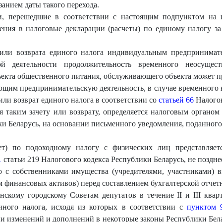
занием даты такого перехода.
, перешедшие в соответствии с настоящим подпунктом на и
ния в налоговые декларации (расчеты) по единому налогу за
а или возврата единого налога индивидуальным предпринима
ой деятельности продолжительность временного неосущест
бъекта общественного питания, обслуживающего объекта может 
щим предпринимательскую деятельность, в случае временного н
 или возврат единого налога в соответствии со
статьей 66
Налогов
 таким зачету или возврату, определяется налоговым органом
ки Беларусь, на основании письменного уведомления, поданног
счет) по подоходному налогу с физических лиц представля
1
статьи 219 Налогового кодекса Республики Беларусь, не позднее 
ию с собственниками имущества (учредителями, участниками) 
 финансовых активов) перед составлением бухгалтерской отчетн
скому городскому Советам депутатов в течение II и III кварт
иного налога, исходя из которых в соответствии с
пунктом 
нии изменений и дополнений в некоторые законы Республики Бел