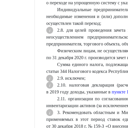
о переходе на упрощенную систему с ука
Индивидуальные предприниматели
необходимые изменения и (или) дополне
осуществлен такой переход;
2.8. для целей проведения зачет
неосуществлением предпринимательск
предпринимателя, торгового объекта, о
Физическим лицам, не осуществляю
по 31 декабря 2020 г. производится зачет
Сумма единого налога, подлежащая
статьи 344 Налогового кодекса Республи
2.9. исключен;
2.10. налоговая декларация (ра
в 2019 году доходы, указанные в
пункте 
2.11. организации по согласован
инвентаризации активов (за исключением
3. Рекомендовать областным и Мин
применяемых в этот период ставок ед
от 30 декабря 2018 г. № 159-З «О внесе