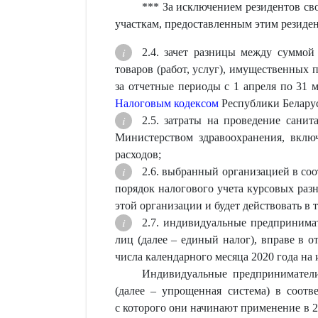
*** За исключением резидентов св
участкам, предоставленным этим резиде
2.4. зачет разницы между суммой
товаров (работ, услуг), имущественных
за отчетные периоды с 1 апреля по 31 
Налоговым кодексом
Республики Беларусь
2.5. затраты на проведение сани
Министерством здравоохранения, вкл
расходов;
2.6. выбранный организацией в со
порядок налогового учета курсовых раз
этой организации и будет действовать в 
2.7. индивидуальные предпринима
лиц (далее – единый налог), вправе в 
числа календарного месяца 2020 года на
Индивидуальные предприниматели
(далее – упрощенная система) в соотв
с которого они начинают применение в 2