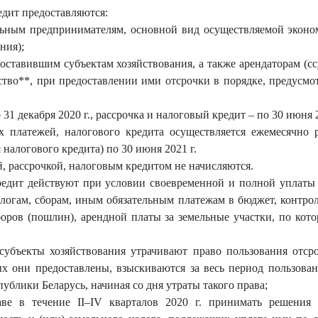
едит предоставляются:
ным предпринимателям, основной вид осуществляемой эконом
ния);
едоставившим субъектам хозяйствования, а также арендаторам (
тво**, при предоставлении ими отсрочки в порядке, предусм
31 декабря 2020 г., рассрочка и налоговый кредит – по 30 июня 2
х платежей, налогового кредита осуществляется ежемесячно
налогового кредита) по 30 июня 2021 г.
, рассрочкой, налоговым кредитом не начисляются.
редит действуют при условии своевременной и полной уплаты 
логам, сборам, иным обязательным платежам в бюджет, контр
оров (пошлин), арендной платы за земельные участки, по кото
убъекты хозяйствования утрачивают право пользования отсро
х они предоставлены, взыскиваются за весь период пользован
ублики Беларусь, начиная со дня утраты такого права;
аве в течение II–IV кварталов 2020 г. принимать решения