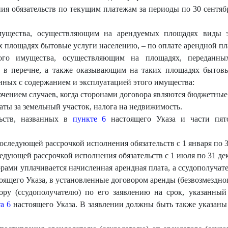
ия обязательств по текущим платежам за периоды по 30 сентября
мущества, осуществляющим на арендуемых площадях виды эк
х площадях бытовые услуги населению, – по оплате арендной пл
мого имущества, осуществляющим на площадях, переданны
ые в перечне, а также оказывающим на таких площадях бытов
нных с содержанием и эксплуатацией этого имущества:
чением случаев, когда сторонами договора являются бюджетные
аты за земельный участок, налога на недвижимость.
льств, названных в
пункте 6
настоящего Указа и части пято
 последующей рассрочкой исполнения обязательств с 1 января по 3
следующей рассрочкой исполнения обязательств с 1 июля по 31 дек
торами уплачивается начисленная арендная плата, а ссудополуча
оящего Указа, в установленные договором аренды (безвозмездног
ору (ссудополучателю) по его заявлению на срок, указанный 
а 6
настоящего Указа. В заявлении должны быть также указаны