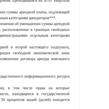
рокам, приходящимся на II–IV кварталы
шении суммы арендной платы, подлежащей
льным категориям арендаторов***.
ь решения об уменьшении суммы арендной
ки, расположенные в границах свободных
дминистрациями отдельным категориям
ервой и второй настоящего подпункта,
рации свободной экономической зоны
изменении договора аренды земельного
ударственного информационного ресурса
ия), в том числе права на которые
асти, находящиеся в государственной
 50 процентов акций (долей) находится