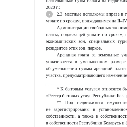
плательщиков сумм налога на недвижим
2020 г.;
2.3. местные исполкомы вправе в 
уплате по срокам, приходящимся на II–IV
Администрации свободных экономич
платы, подлежащей уплате по срокам, п
экономических зон, специальных тур
резидентов этих зон, парков.
Арендная плата за земельные уч
уплачивается в уменьшенном размер
об уменьшении суммы арендной платы 
участка, предусматривающего изменение 
______________________________
* К бытовым услугам относятся бы
«Реестр бытовых услуг Республики Белар
** Под недвижимым имуществом
не зарегистрированы в установленно
собственности, а также в собственнос
в собственности Республики Беларусь и 