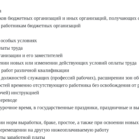
а
ков бюджетных организаций и иных организаций, получающих с
к работникам бюджетных организаций
 особых условиях
латы труда
ганизации и его заместителей
ении новых или изменении действующих условий оплаты труда
 работ различной квалификации
 должностей служащих (профессий рабочих), расширении зон о
остей временно отсутствующего работника без освобождения от
очей) инструкцией
переводе
хурочное время, в государственные праздники, праздничные и в
и норм выработки, браке, простое, а также при освоении новых
 перемещении на другую нижеоплачиваемую работу
ты заработной платы