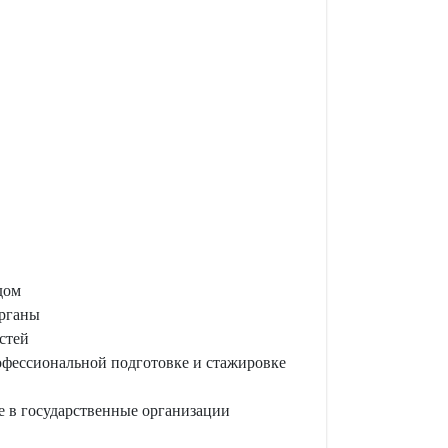
дом
органы
стей
офессиональной подготовке и стажировке
е в государственные организации