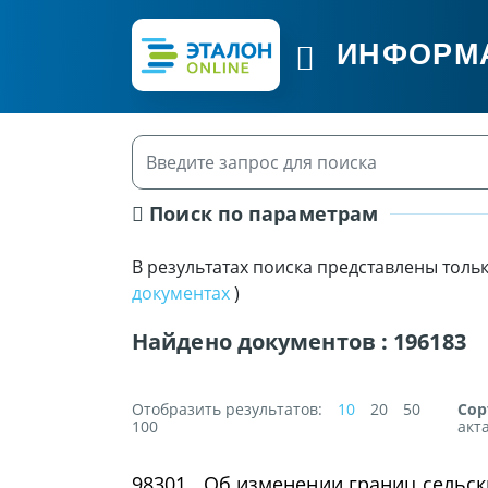
ИНФОРМ
Поиск по параметрам
В результатах поиска представлены толь
документах
)
Найдено документов :
196183
Отобразить результатов:
10
20
50
Сор
100
акт
98301.
Об изменении границ сельск