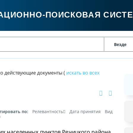
АЦИОННО-ПОИСКОВАЯ СИСТ
ко действующие документы (
искать во всех
тировать по:
Релевантность
Дата принятия
Вид
а
их населенных пунктов Речицкого района.