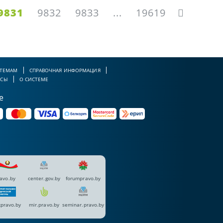
9831
9832
9833
...
19619
 ТЕМАМ
СПРАВОЧНАЯ ИНФОРМАЦИЯ
РСЫ
О СИСТЕМЕ
е
avo.by
center.gov.by
forumpravo.by
pravo.by
mir.pravo.by
seminar.pravo.by