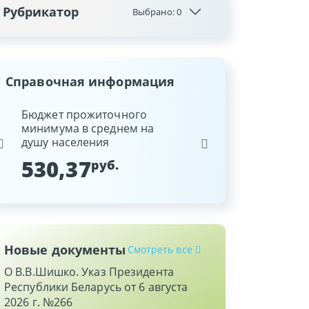
Рубрикатор
Выбрано:
0
Справочная информация
ина
Бюджет прожиточного
Ставка рефинансиров
минимума в среднем на
Национального банка
душу населения
Республики Беларусь
530,37
9,25
руб.
%
Новые документы
Смотреть все
О В.В.Шишко. Указ Президента
Республики Беларусь от 6 августа
2026 г. №266