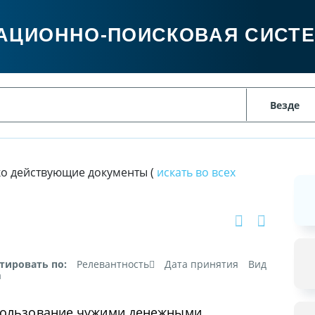
АЦИОННО-ПОИСКОВАЯ СИСТ
ко действующие документы (
искать во всех
тировать по:
Релевантность
Дата принятия
Вид
а
 пользование чужими денежными