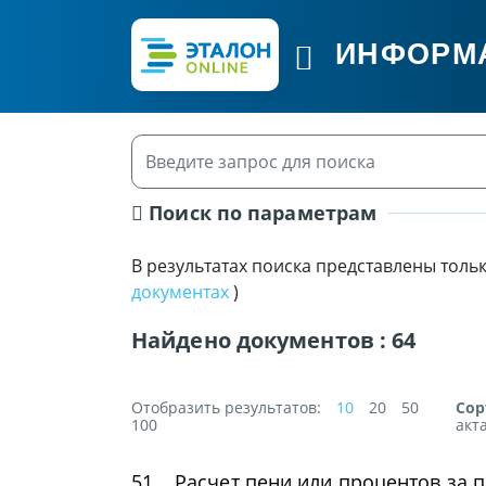
ИНФОРМ
Поиск по параметрам
В результатах поиска представлены толь
документах
)
Найдено документов :
64
Отобразить результатов:
10
20
50
Сор
100
акт
51.
Расчет пени или процентов за