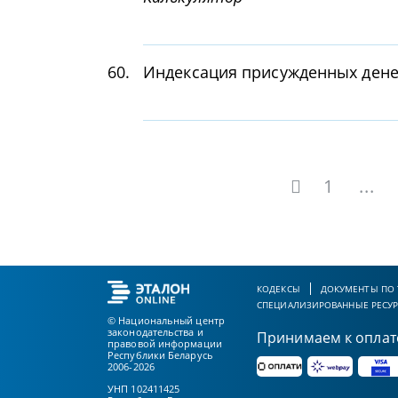
60.
Индексация присужденных ден
1
...
КОДЕКСЫ
ДОКУМЕНТЫ ПО
СПЕЦИАЛИЗИРОВАННЫЕ РЕСУ
© Национальный центр
законодательства и
Принимаем к оплат
правовой информации
Республики Беларусь
2006-2026
УНП 102411425