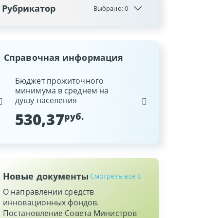
Рубрикатор
Выбрано:
0
Справочная информация
ина
Бюджет прожиточного
Ставка рефинансиров
минимума в среднем на
Национального банка
душу населения
Республики Беларусь
530,37
9,25
руб.
%
Новые документы
Смотреть все
О направлении средств
инновационных фондов.
Постановление Совета Министров