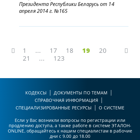
Президента Республики Беларусь от 14
апреля 2014 г. №165
1
...
17
18
19
20
21
...
123
КОДЕКСЫ
ДОКУМЕНТЫ ПО ТЕМАМ
СПРАВОЧНАЯ ИНФОРМАЦИЯ
СПЕЦИАЛИЗИРОВАННЫЕ РЕСУРСЫ
О СИСТЕМЕ
Если у Вас возникли вопросы по регистрации или
продлению доступа, а также работе в системе ЭТАЛОН-
ONLINE, обращайтесь к нашим специалистам в рабочие
дни с 9.00 до 18.00