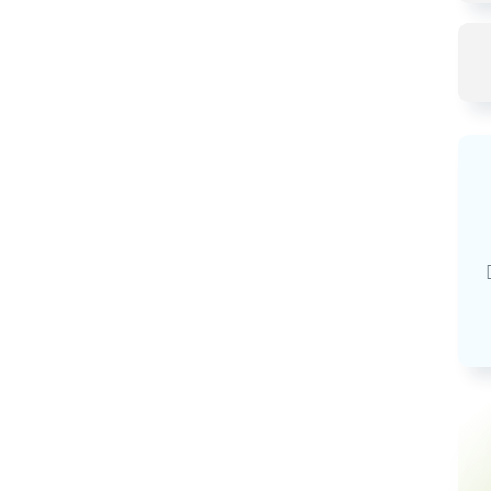
Базовая арендная велич
20,03
руб.