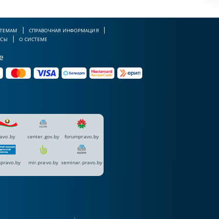
 ТЕМАМ
СПРАВОЧНАЯ ИНФОРМАЦИЯ
РСЫ
О СИСТЕМЕ
е
avo.by
center.gov.by
forumpravo.by
pravo.by
mir.pravo.by
seminar.pravo.by