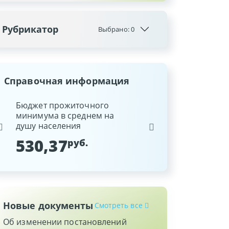
Рубрикатор
Выбрано:
0
Справочная информация
ина
Бюджет прожиточного
Ставка рефинансиров
минимума в среднем на
Национального банка
душу населения
Республики Беларусь
530,37
9,25
руб.
%
Новые документы
Смотреть все
Об изменении постановлений