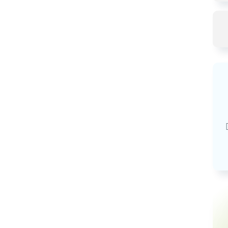
Базовая арендная велич
20,03
руб.