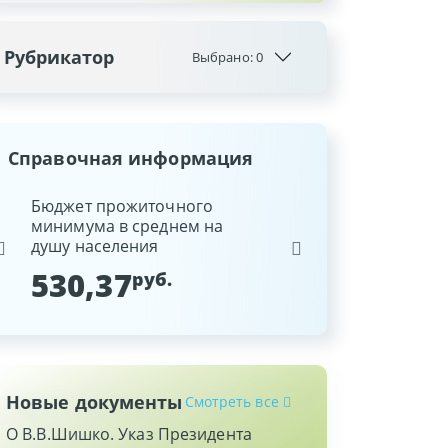
Рубрикатор
Выбрано:
0
Справочная информация
ина
Бюджет прожиточного
Ставка рефинансиров
минимума в среднем на
Национального банка
душу населения
Республики Беларусь
530,37
9,25
руб.
%
Новые документы
Смотреть все
О В.В.Шишко. Указ Президента