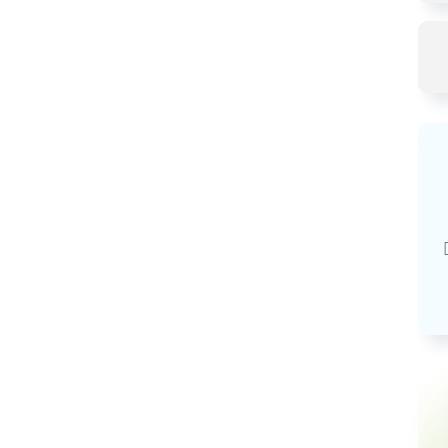
Базовая арендная велич
20,03
руб.