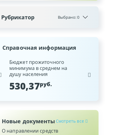
Рубрикатор
Выбрано:
0
Справочная информация
ина
Бюджет прожиточного
Ставка рефинансиров
минимума в среднем на
Национального банка
душу населения
Республики Беларусь
530,37
9,25
руб.
%
Новые документы
Смотреть все
О направлении средств