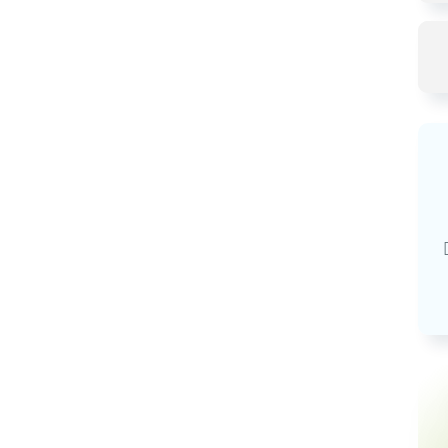
Базовая арендная велич
20,03
руб.