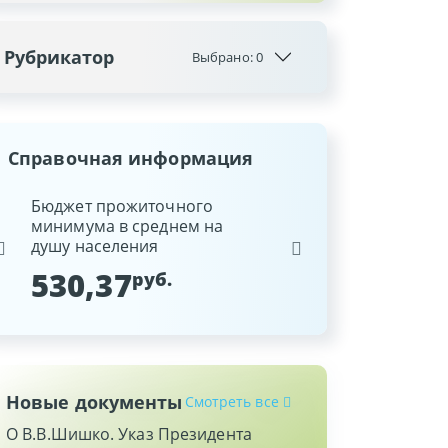
Рубрикатор
Выбрано:
0
Справочная информация
ина
Бюджет прожиточного
Ставка рефинансиров
минимума в среднем на
Национального банка
душу населения
Республики Беларусь
530,37
9,25
руб.
%
Новые документы
Смотреть все
О В.В.Шишко. Указ Президента