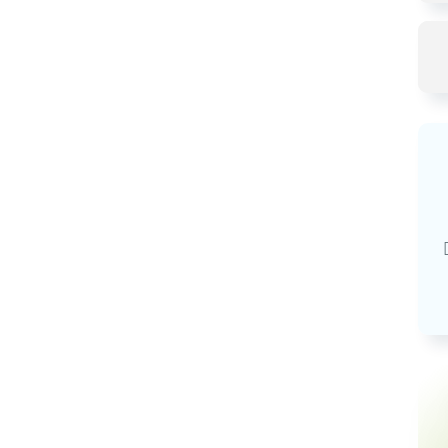
Базовая арендная велич
20,03
руб.