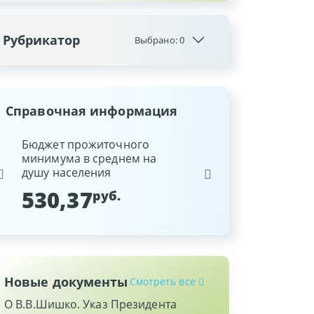
Рубрикатор
Выбрано:
0
Справочная информация
ина
Бюджет прожиточного
Ставка рефинансиров
минимума в среднем на
Национального банка
душу населения
Республики Беларусь
530,37
9,25
руб.
%
Новые документы
Смотреть все
О В.В.Шишко. Указ Президента