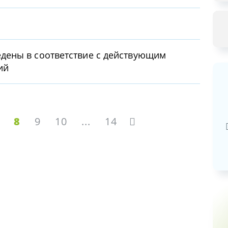
ены в соответствие с действующим
ий
Базовая арендная велич
20,03
8
9
10
...
14
руб.