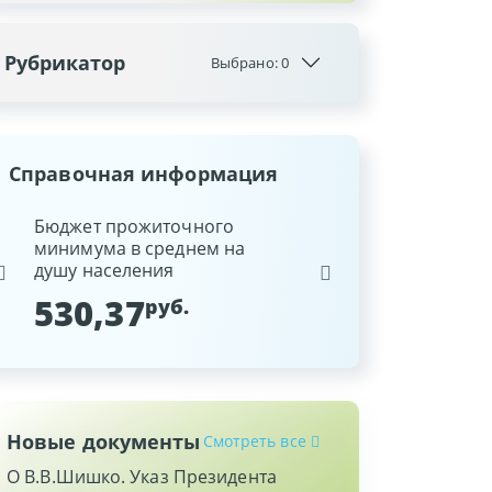
Рубрикатор
Выбрано:
0
Справочная информация
ина
Бюджет прожиточного
Ставка рефинансиров
минимума в среднем на
Национального банка
душу населения
Республики Беларусь
530,37
9,25
руб.
%
Новые документы
Смотреть все
О В.В.Шишко. Указ Президента