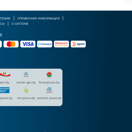
 ТЕМАМ
СПРАВОЧНАЯ ИНФОРМАЦИЯ
РСЫ
О СИСТЕМЕ
е
avo.by
center.gov.by
forumpravo.by
pravo.by
mir.pravo.by
seminar.pravo.by