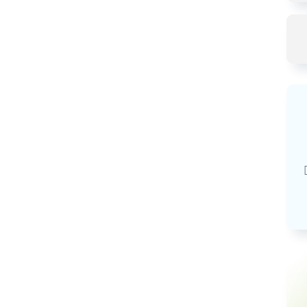
Базовая арендная велич
20,03
руб.