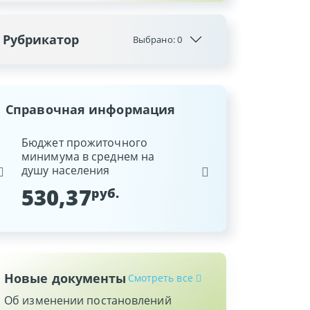
Рубрикатор
Выбрано:
0
Справочная информация
ина
Бюджет прожиточного
Ставка рефинансиров
минимума в среднем на
Национального банка
душу населения
Республики Беларусь
530,37
9,25
руб.
%
Новые документы
Смотреть все
Об изменении постановлений