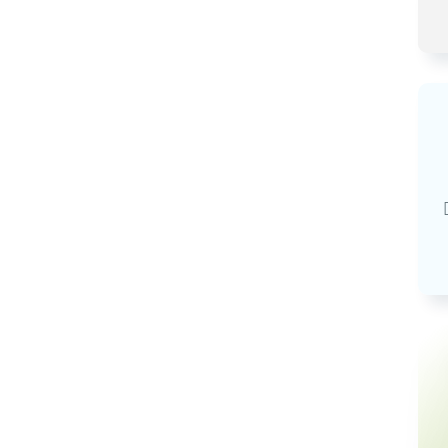
Базовая арендная велич
20,03
руб.