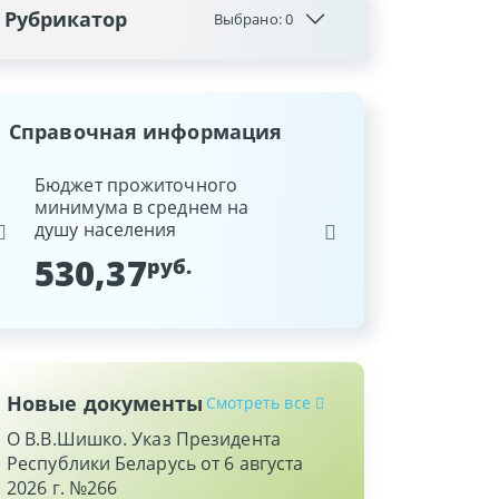
Рубрикатор
Выбрано:
0
Справочная информация
ина
Бюджет прожиточного
Ставка рефинансиров
минимума в среднем на
Национального банка
душу населения
Республики Беларусь
530,37
9,25
руб.
%
Новые документы
Смотреть все
О В.В.Шишко. Указ Президента
Республики Беларусь от 6 августа
2026 г. №266