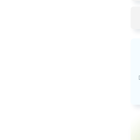
Базовая арендная велич
20,03
руб.