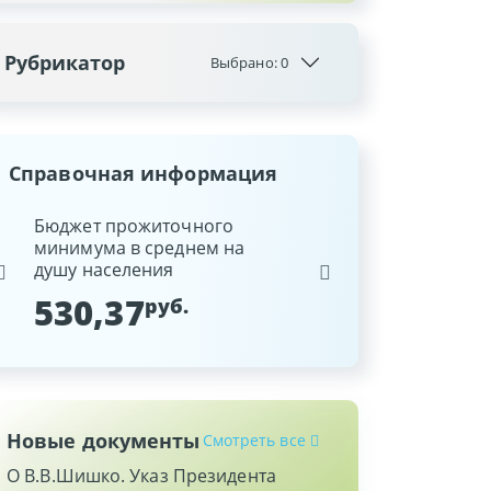
Рубрикатор
Выбрано:
0
Справочная информация
ина
Бюджет прожиточного
Ставка рефинансиров
минимума в среднем на
Национального банка
душу населения
Республики Беларусь
530,37
9,25
руб.
%
Новые документы
Смотреть все
О В.В.Шишко. Указ Президента