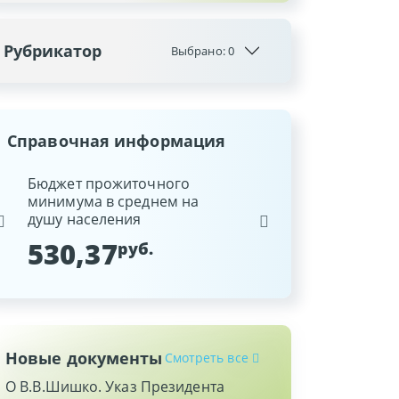
Рубрикатор
Выбрано:
0
Справочная информация
ина
Бюджет прожиточного
Ставка рефинансиров
минимума в среднем на
Национального банка
душу населения
Республики Беларусь
530,37
9,25
руб.
%
Новые документы
Смотреть все
О В.В.Шишко. Указ Президента