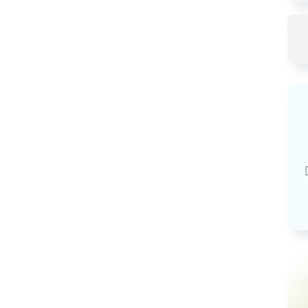
Базовая арендная велич
20,03
руб.