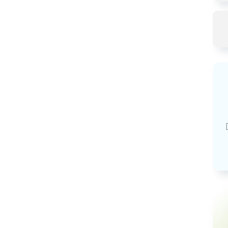
Базовая арендная велич
20,03
руб.