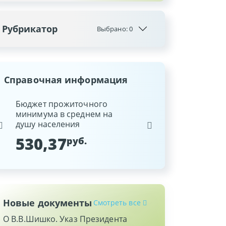
Рубрикатор
Выбрано:
0
Справочная информация
ина
Бюджет прожиточного
Ставка рефинансиров
минимума в среднем на
Национального банка
душу населения
Республики Беларусь
530,37
9,25
руб.
%
Новые документы
Смотреть все
О В.В.Шишко. Указ Президента