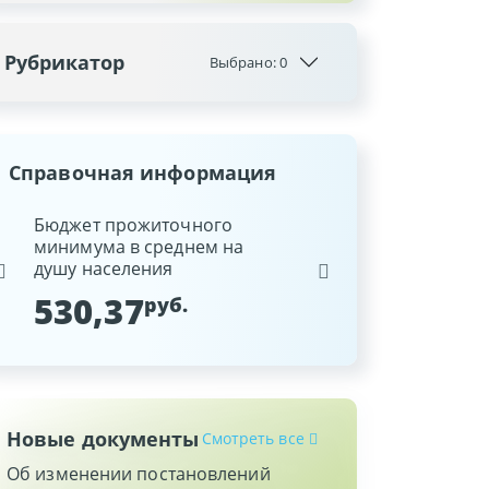
Рубрикатор
Выбрано:
0
Справочная информация
ина
Бюджет прожиточного
Ставка рефинансиров
минимума в среднем на
Национального банка
душу населения
Республики Беларусь
530,37
9,25
руб.
%
Новые документы
Смотреть все
Об изменении постановлений