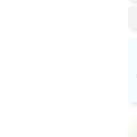
Базовая арендная велич
20,03
руб.