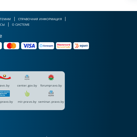
 ТЕМАМ
СПРАВОЧНАЯ ИНФОРМАЦИЯ
РСЫ
О СИСТЕМЕ
е
avo.by
center.gov.by
forumpravo.by
pravo.by
mir.pravo.by
seminar.pravo.by