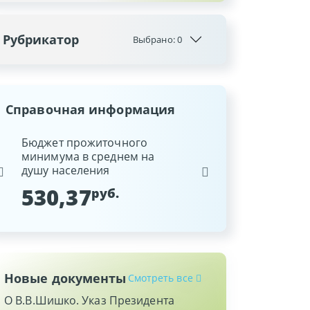
Рубрикатор
Выбрано:
0
Справочная информация
ина
Бюджет прожиточного
Ставка рефинансиров
минимума в среднем на
Национального банка
душу населения
Республики Беларусь
530,37
9,25
руб.
%
Новые документы
Смотреть все
О В.В.Шишко. Указ Президента