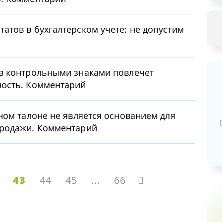
атов в бухгалтерском учете: не допустим
ов контрольными знаками повлечет
ность. Комментарий
Базовая арендная велич
ном талоне не является основанием для
20,03
руб.
продажи. Комментарий
43
44
45
...
66