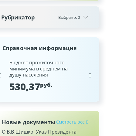
Рубрикатор
Выбрано:
0
Справочная информация
ина
Бюджет прожиточного
Ставка рефинансиров
минимума в среднем на
Национального банка
душу населения
Республики Беларусь
530,37
9,25
руб.
%
Новые документы
Смотреть все
О В.В.Шишко. Указ Президента