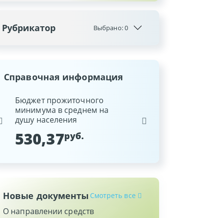
Рубрикатор
Выбрано:
0
Справочная информация
ина
Бюджет прожиточного
Ставка рефинансиров
минимума в среднем на
Национального банка
душу населения
Республики Беларусь
530,37
9,25
руб.
%
Новые документы
Смотреть все
О направлении средств