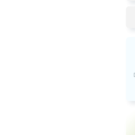
Базовая арендная велич
20,03
руб.