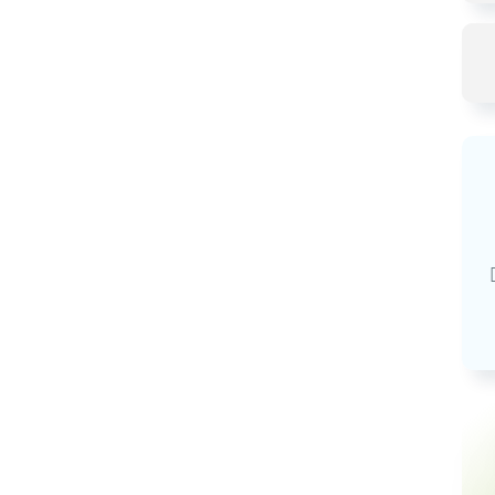
Базовая арендная велич
20,03
руб.