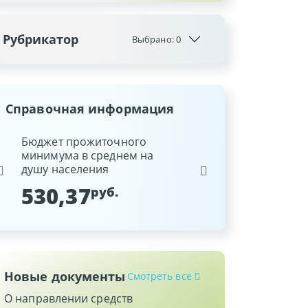
Рубрикатор
Выбрано:
0
Справочная информация
ина
Бюджет прожиточного
Ставка рефинансиров
минимума в среднем на
Национального банка
душу населения
Республики Беларусь
530,37
9,25
руб.
%
Новые документы
Смотреть все
О направлении средств