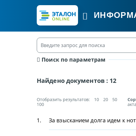
ИНФОРМ
Поиск по параметрам
Найдено документов :
12
Отобразить результатов:
10
20
50
Сор
100
акт
1.
За взысканием долга идем к но