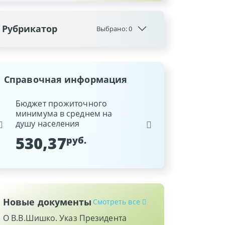
Рубрикатор
Выбрано:
0
Справочная информация
ина
Бюджет прожиточного
Ставка рефинансиров
минимума в среднем на
Национального банка
душу населения
Республики Беларусь
530,37
9,25
руб.
%
Новые документы
Смотреть все
О В.В.Шишко. Указ Президента