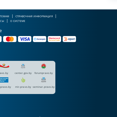
 ТЕМАМ
СПРАВОЧНАЯ ИНФОРМАЦИЯ
РСЫ
О СИСТЕМЕ
е
avo.by
center.gov.by
forumpravo.by
pravo.by
mir.pravo.by
seminar.pravo.by