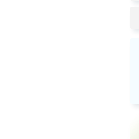
Базовая арендная велич
20,03
руб.