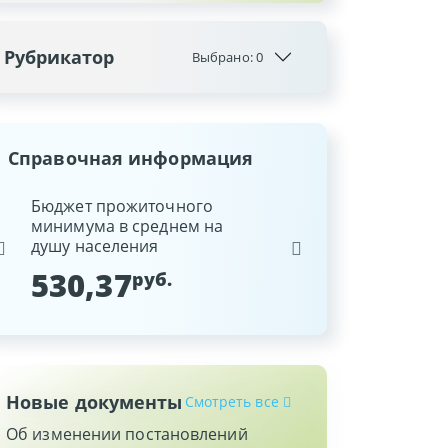
Рубрикатор
Выбрано:
0
Справочная информация
ина
Бюджет прожиточного
Ставка рефинансиров
минимума в среднем на
Национального банка
душу населения
Республики Беларусь
530,37
9,25
руб.
%
Новые документы
Смотреть все
Об изменении постановлений