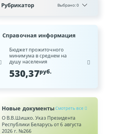
Рубрикатор
Выбрано:
0
Справочная информация
ина
Бюджет прожиточного
Ставка рефинансиров
минимума в среднем на
Национального банка
душу населения
Республики Беларусь
530,37
9,25
руб.
%
Новые документы
Смотреть все
О В.В.Шишко. Указ Президента
Республики Беларусь от 6 августа
2026 г. №266