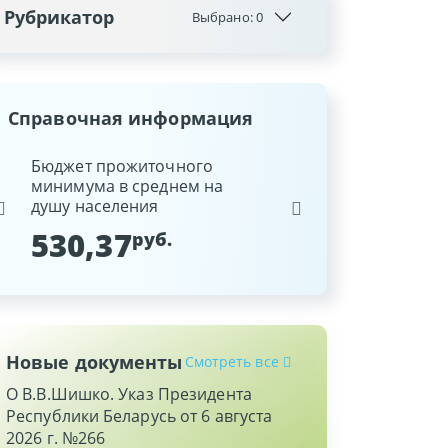
Рубрикатор
Выбрано:
0
Справочная информация
ина
Бюджет прожиточного
Ставка рефинансиров
минимума в среднем на
Национального банка
душу населения
Республики Беларусь
530,37
9,25
руб.
%
Новые документы
Смотреть все
О В.В.Шишко. Указ Президента
Республики Беларусь от 6 августа
2026 г. №266