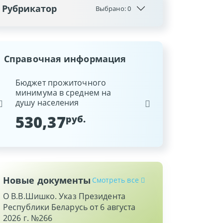
Рубрикатор
Выбрано:
0
Справочная информация
ина
Бюджет прожиточного
Ставка рефинансиров
минимума в среднем на
Национального банка
душу населения
Республики Беларусь
530,37
9,25
руб.
%
Новые документы
Смотреть все
О В.В.Шишко. Указ Президента
Республики Беларусь от 6 августа
2026 г. №266