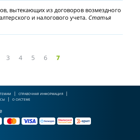
ров, вытекающих из договоров возмездного
алтерского и налогового учета.
Статья
3
4
5
6
7
 ТЕМАМ
СПРАВОЧНАЯ ИНФОРМАЦИЯ
РСЫ
О СИСТЕМЕ
е