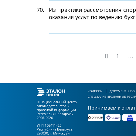
70.
Из практики рассмотрения спо
оказания услуг по ведению бухг
1
...
КОДЕКСЫ
ДОКУМЕНТЫ ПО
СПЕЦИАЛИЗИРОВАННЫЕ РЕСУ
© Национальный центр
законодательства и
Принимаем к оплат
правовой информации
Республики Беларусь
2006-2026
УНП 102411425
Республика Беларусь,
220030, г. Минск, ул.