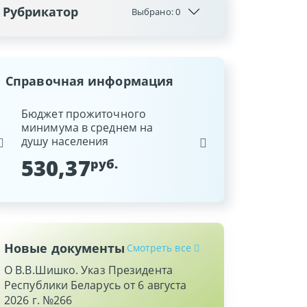
Рубрикатор
Выбрано:
0
Справочная информация
ина
Бюджет прожиточного
Ставка рефинансиров
минимума в среднем на
Национального банка
душу населения
Республики Беларусь
530,37
9,25
руб.
%
Новые документы
Смотреть все
О В.В.Шишко. Указ Президента
Республики Беларусь от 6 августа
2026 г. №266