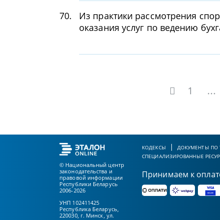
70.
Из практики рассмотрения спо
оказания услуг по ведению бухг
1
...
КОДЕКСЫ
ДОКУМЕНТЫ ПО
СПЕЦИАЛИЗИРОВАННЫЕ РЕСУ
© Национальный центр
законодательства и
Принимаем к оплат
правовой информации
Республики Беларусь
2006-2026
УНП 102411425
Республика Беларусь,
220030, г. Минск, ул.