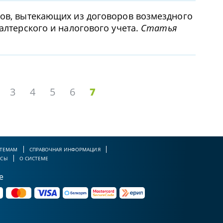
ров, вытекающих из договоров возмездного
алтерского и налогового учета.
Статья
3
4
5
6
7
 ТЕМАМ
СПРАВОЧНАЯ ИНФОРМАЦИЯ
РСЫ
О СИСТЕМЕ
е