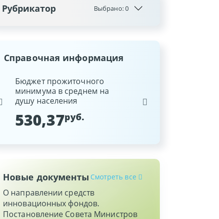
Рубрикатор
Выбрано:
0
Справочная информация
ина
Бюджет прожиточного
Ставка рефинансиров
минимума в среднем на
Национального банка
душу населения
Республики Беларусь
530,37
9,25
руб.
%
Новые документы
Смотреть все
О направлении средств
инновационных фондов.
Постановление Совета Министров