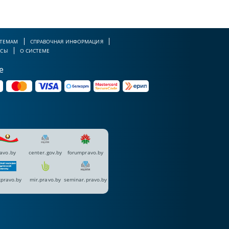
 ТЕМАМ
СПРАВОЧНАЯ ИНФОРМАЦИЯ
РСЫ
О СИСТЕМЕ
е
avo.by
center.gov.by
forumpravo.by
pravo.by
mir.pravo.by
seminar.pravo.by