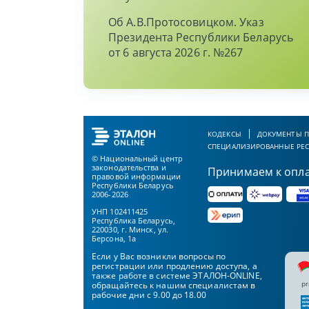
Об А.В.Протосовицком. Указ
Президента Республики Беларусь
от 6 августа 2026 г. №267
КОДЕКСЫ
ДОКУМЕНТЫ П
СПЕЦИАЛИЗИРОВАННЫЕ РЕ
© Национальный центр
законодательства и
Принимаем к опл
правовой информации
Республики Беларусь
2006-2026
УНП 102411425
Республика Беларусь,
220030, г. Минск, ул.
Берсона, 1а
Если у Вас возникли вопросы по
регистрации или продлению доступа, а
также работе в системе ЭТАЛОН-ONLINE,
pr
обращайтесь к нашим специалистам в
рабочие дни с 9.00 до 18.00