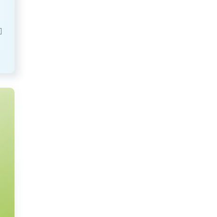
вка рефинансирования
Базовая величина
Б
ионального банка
45
руб.
публики Беларусь
,25
%