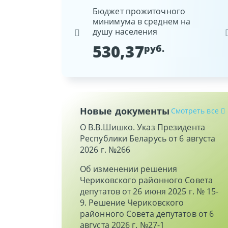
ая арендная величина
Бюджет прожиточного
Ста
минимума в среднем на
Нац
03
руб.
душу населения
Рес
530,37
9
руб.
Новые документы
Смотреть все
О В.В.Шишко. Указ Президента
Республики Беларусь от 6 августа
2026 г. №266
Об изменении решения
Чериковского районного Совета
депутатов от 26 июня 2025 г. № 15-
9. Решение Чериковского
районного Совета депутатов от 6
августа 2026 г. №27-1