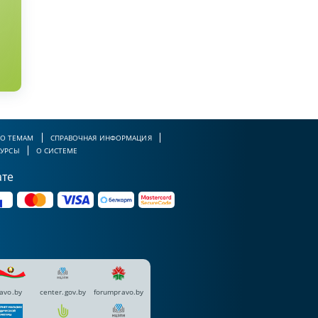
О ТЕМАМ
СПРАВОЧНАЯ ИНФОРМАЦИЯ
СУРСЫ
О СИСТЕМЕ
ате
avo.by
center.gov.by
forumpravo.by