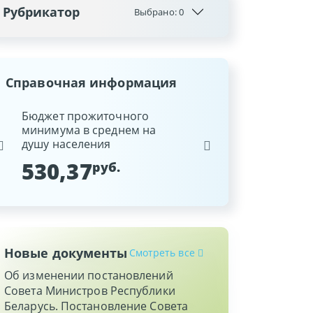
Рубрикатор
Выбрано:
0
Справочная информация
ина
Бюджет прожиточного
Ставка рефинансиров
минимума в среднем на
Национального банка
душу населения
Республики Беларусь
530,37
9,25
руб.
%
Новые документы
Смотреть все
Об изменении постановлений
Совета Министров Республики
Беларусь. Постановление Совета