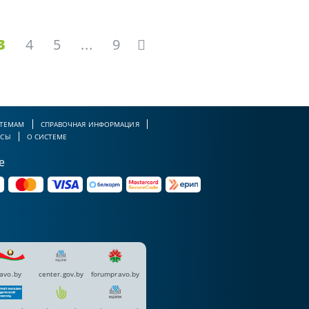
3
4
5
...
9
 ТЕМАМ
СПРАВОЧНАЯ ИНФОРМАЦИЯ
РСЫ
О СИСТЕМЕ
е
avo.by
center.gov.by
forumpravo.by