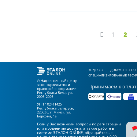
1
2
КОДЕКСЫ
ДОКУМЕНТЫ ПО
СПЕЦИАЛИЗИРОВАННЫЕ РЕСУ
© Национальный центр
законодательства и
Принимаем к оплат
правовой информации
Республики Беларусь
2006-2026
УНП 102411425
Республика Беларусь,
220030, г. Минск, ул.
Берсона, 1а
Если у Вас возникли вопросы по регистрации
или продлению доступа, а также работе в
системе ЭТАЛОН-ONLINE, обращайтесь к
pr
нашим специалистам в рабочие дни с 9.00