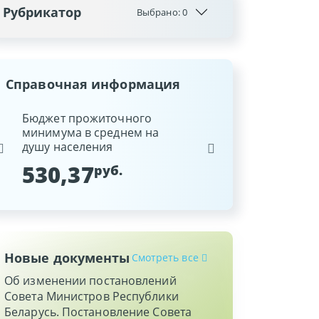
Рубрикатор
Выбрано:
0
Справочная информация
ина
Бюджет прожиточного
Ставка рефинансиров
минимума в среднем на
Национального банка
душу населения
Республики Беларусь
530,37
9,25
руб.
%
Новые документы
Смотреть все
Об изменении постановлений
Совета Министров Республики
Беларусь. Постановление Совета