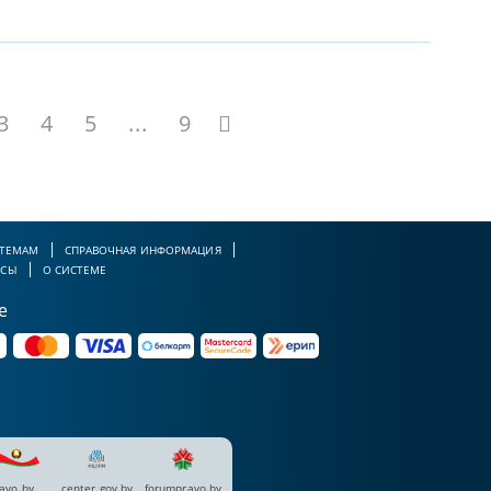
3
4
5
...
9
 ТЕМАМ
СПРАВОЧНАЯ ИНФОРМАЦИЯ
РСЫ
О СИСТЕМЕ
е
avo.by
center.gov.by
forumpravo.by