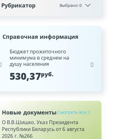
Рубрикатор
Выбрано:
0
Справочная информация
ина
Бюджет прожиточного
Ставка рефинансиров
минимума в среднем на
Национального банка
душу населения
Республики Беларусь
530,37
9,25
руб.
%
Новые документы
Смотреть все
О В.В.Шишко. Указ Президента
Республики Беларусь от 6 августа
2026 г. №266