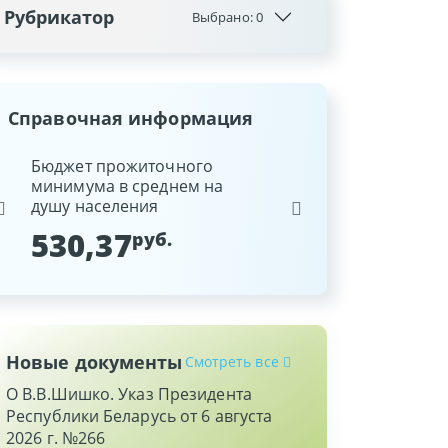
Рубрикатор
Выбрано:
0
Справочная информация
ина
Бюджет прожиточного
Ставка рефинансиров
минимума в среднем на
Национального банка
душу населения
Республики Беларусь
530,37
9,25
руб.
%
Новые документы
Смотреть все
О В.В.Шишко. Указ Президента
Республики Беларусь от 6 августа
2026 г. №266