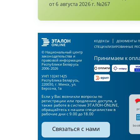
от 6 августа 2026 г. №267
КОДЕКСЫ
ДОКУМЕНТЫ П
СПЕЦИАЛИЗИРОВАННЫЕ РЕ
© Национальный центр
законодательства и
Принимаем к опл
правовой информации
Республики Беларусь
2006-2026
УНП 102411425
Республика Беларусь,
220030, г. Минск, ул.
Берсона, 1а
Если у Вас возникли вопросы по
регистрации или продлению доступа, а
также работе в системе ЭТАЛОН-ONLINE,
pr
обращайтесь к нашим специалистам в
рабочие дни с 9.00 до 18.00
book
Связаться с нами