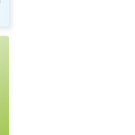
,25
%