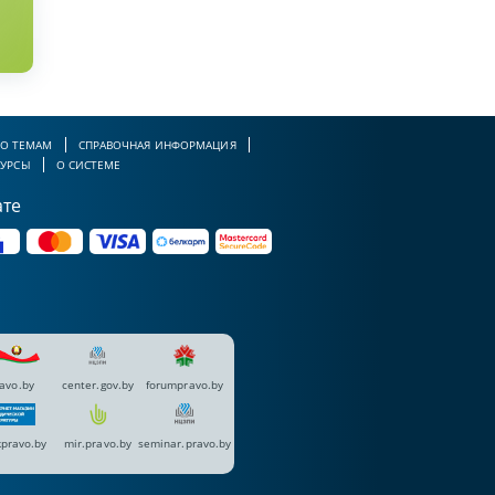
О ТЕМАМ
СПРАВОЧНАЯ ИНФОРМАЦИЯ
СУРСЫ
О СИСТЕМЕ
ате
avo.by
center.gov.by
forumpravo.by
pravo.by
mir.pravo.by
seminar.pravo.by