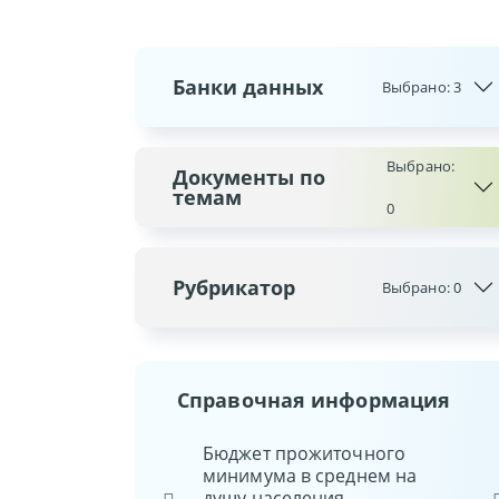
Банки данных
Выбрано:
3
Выбрано:
Документы по
темам
0
Рубрикатор
Выбрано:
0
Справочная информация
ая арендная величина
Бюджет прожиточного
Ста
минимума в среднем на
Нац
03
руб.
душу населения
Рес