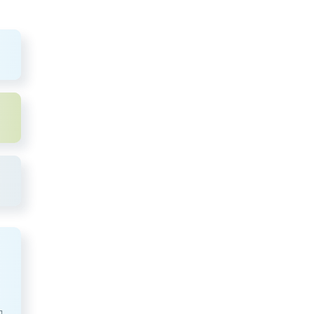
вка рефинансирования
Базовая величина
Б
ионального банка
45
руб.
публики Беларусь