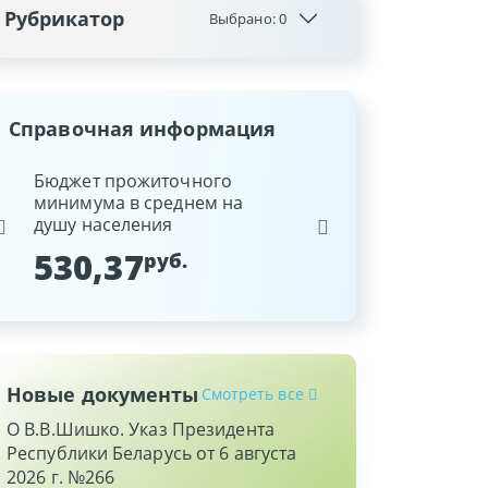
Рубрикатор
Выбрано:
0
Справочная информация
ина
Бюджет прожиточного
Ставка рефинансиров
минимума в среднем на
Национального банка
душу населения
Республики Беларусь
530,37
9,25
руб.
%
Новые документы
Смотреть все
О В.В.Шишко. Указ Президента
Республики Беларусь от 6 августа
2026 г. №266