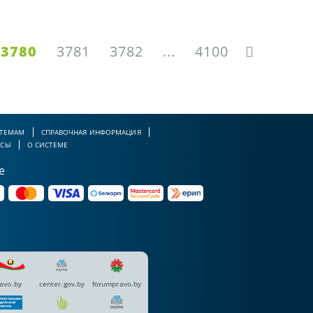
3780
3781
3782
...
4100
 ТЕМАМ
СПРАВОЧНАЯ ИНФОРМАЦИЯ
РСЫ
О СИСТЕМЕ
е
avo.by
center.gov.by
forumpravo.by