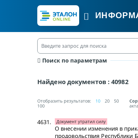
ИНФОРМ
Поиск по параметрам
Найдено документов :
40982
Отобразить результатов:
10
20
50
Сор
100
акт
4631.
Документ утратил силу
О внесении изменения в прик
продовольствия Республики Бе