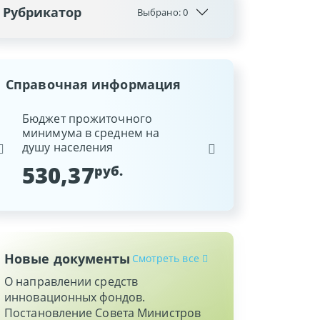
Рубрикатор
Выбрано:
0
Справочная информация
ина
Бюджет прожиточного
Ставка рефинансиров
минимума в среднем на
Национального банка
душу населения
Республики Беларусь
530,37
9,25
руб.
%
Новые документы
Смотреть все
О направлении средств
инновационных фондов.
Постановление Совета Министров