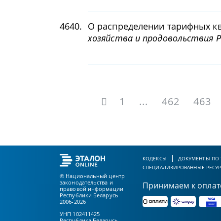
4640.
О распределении тарифных к
хозяйства и продовольствия Ре
1
...
462
463
КОДЕКСЫ
ДОКУМЕНТЫ ПО
СПЕЦИАЛИЗИРОВАННЫЕ РЕСУ
© Национальный центр
законодательства и
Принимаем к оплат
правовой информации
Республики Беларусь
2006-2026
УНП 102411425
Республика Беларусь,