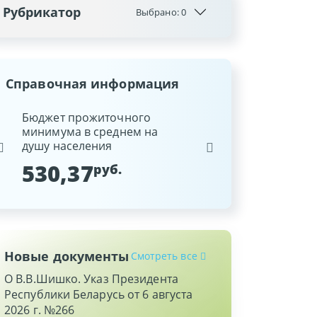
Рубрикатор
Выбрано:
0
Справочная информация
ина
Бюджет прожиточного
Ставка рефинансиров
минимума в среднем на
Национального банка
душу населения
Республики Беларусь
530,37
9,25
руб.
%
Новые документы
Смотреть все
О В.В.Шишко. Указ Президента
Республики Беларусь от 6 августа
2026 г. №266