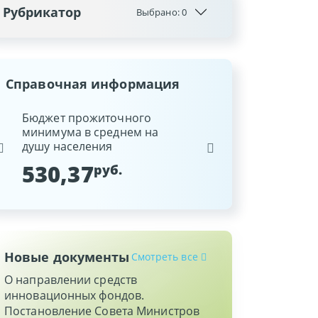
Рубрикатор
Выбрано:
0
Справочная информация
ина
Бюджет прожиточного
Ставка рефинансиров
минимума в среднем на
Национального банка
душу населения
Республики Беларусь
530,37
9,25
руб.
%
Новые документы
Смотреть все
О направлении средств
инновационных фондов.
Постановление Совета Министров