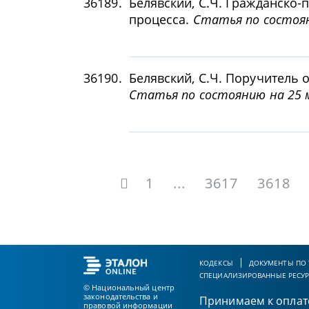
36189.
Белявский, С.Ч. Гражданско-
процесса.
Статья по состоян
36190.
Белявский, С.Ч. Поручитель 
Статья по состоянию на 25 м
1
...
3617
3618
КОДЕКСЫ
ДОКУМЕНТЫ ПО
СПЕЦИАЛИЗИРОВАННЫЕ РЕСУ
© Национальный центр
законодательства и
Принимаем к оплат
правовой информации