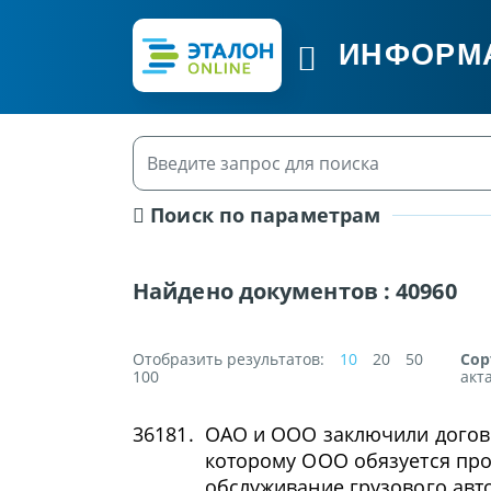
ИНФОРМ
Поиск по параметрам
Найдено документов :
40960
Отобразить результатов:
10
20
50
Сор
100
акт
36181.
ОАО и ООО заключили догово
которому ООО обязуется про
обслуживание грузового авт