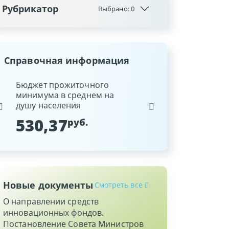
Рубрикатор
Выбрано:
0
Справочная информация
ина
Бюджет прожиточного
Ставка рефинансиров
минимума в среднем на
Национального банка
душу населения
Республики Беларусь
530,37
9,25
руб.
%
Новые документы
Смотреть все
О направлении средств
инновационных фондов.
Постановление Совета Министров