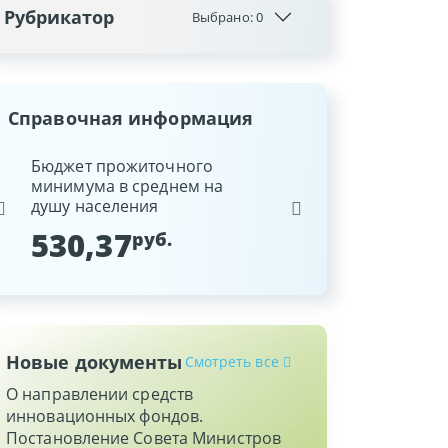
Рубрикатор
Выбрано:
0
Справочная информация
ина
Бюджет прожиточного
Ставка рефинансиров
минимума в среднем на
Национального банка
душу населения
Республики Беларусь
530,37
9,25
руб.
%
Новые документы
Смотреть все
О направлении средств
инновационных фондов.
Постановление Совета Министров