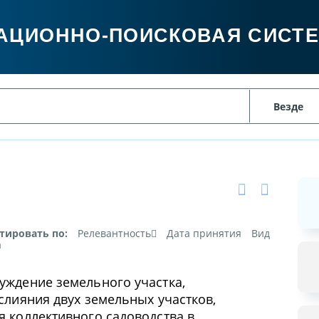
АЦИОННО-ПОИСКОВАЯ СИСТ
тировать по:
Релевантность
Дата принятия
Вид
а
уждение земельного участка,
слияния двух земельных участков,
я коллективного садоводства в